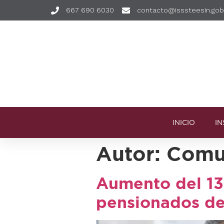
667 690 6030
contacto@isssteesin.go
INICIO
IN
Autor:
Comun
Aumento del 13%
pensionados de