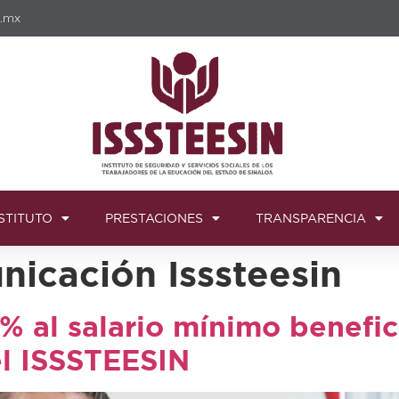
b.mx
STITUTO
PRESTACIONES
TRANSPARENCIA
icación Isssteesin
 al salario mínimo benefici
l ISSSTEESIN