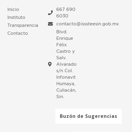
Inicio
667 690
6030
Instituto
contacto@isssteesin.gob.mx
Transparencia
Blvd.
Contacto
Enrique
Félix
Castro y
Salv.
Alvarado
s/n Col.
Infonavit
Humaya,
Culiacán,
Sin.
Buzón de Sugerencias