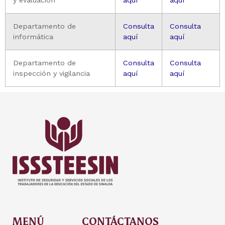
Departamento de
Consulta
Consulta
informática
aquí
aquí
Departamento de
Consulta
Consulta
inspección y vigilancia
aquí
aquí
MENÚ
CONTÁCTANOS