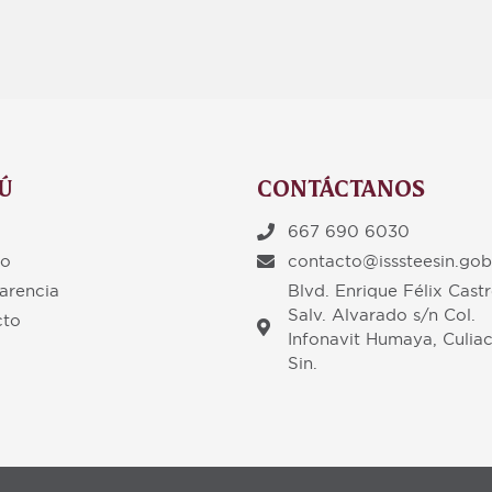
Ú
CONTÁCTANOS
667 690 6030
to
contacto@isssteesin.go
arencia
Blvd. Enrique Félix Cast
Salv. Alvarado s/n Col.
cto
Infonavit Humaya, Culiac
Sin.