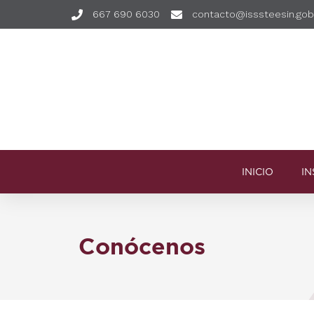
667 690 6030
contacto@isssteesin.go
INICIO
IN
Conócenos