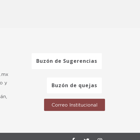
Buzón de Sugerencias
b.mx
ro y
Buzón de quejas
án,
Correo Institucional