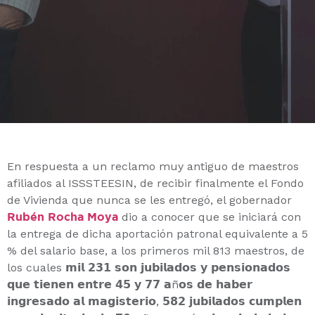
En respuesta a un reclamo muy antiguo de maestros
afiliados al ISSSTEESIN, de recibir finalmente el Fondo
de Vivienda que nunca se les entregó, el gobernador
Rubén Rocha Moya
dio a conocer que se iniciará con
la entrega de dicha aportación patronal equivalente a 5
% del salario base, a los primeros mil 813 maestros, de
los cuales 𝗺𝗶𝗹 𝟮𝟯𝟭 𝘀𝗼𝗻 𝗷𝘂𝗯𝗶𝗹𝗮𝗱𝗼𝘀 𝘆 𝗽𝗲𝗻𝘀𝗶𝗼𝗻𝗮𝗱𝗼𝘀
𝗾𝘂𝗲 𝘁𝗶𝗲𝗻𝗲𝗻 𝗲𝗻𝘁𝗿𝗲 𝟰𝟱 𝘆 𝟳𝟳 𝗮ñ𝗼𝘀 𝗱𝗲 𝗵𝗮𝗯𝗲𝗿
𝗶𝗻𝗴𝗿𝗲𝘀𝗮𝗱𝗼 𝗮𝗹 𝗺𝗮𝗴𝗶𝘀𝘁𝗲𝗿𝗶𝗼, 𝟱𝟴𝟮 𝗷𝘂𝗯𝗶𝗹𝗮𝗱𝗼𝘀 𝗰𝘂𝗺𝗽𝗹𝗲𝗻