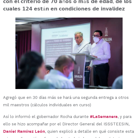
𝗰𝗼𝗻 𝗲𝗹 𝗰𝗿𝗶𝘁𝗲𝗿𝗶𝗼 𝗱𝗲 𝟳𝟬 𝗮ñ𝗼𝘀 𝗼 𝗺á𝘀 𝗱𝗲 𝗲𝗱𝗮𝗱, 𝗱𝗲 𝗹𝗼𝘀
𝗰𝘂𝗮𝗹𝗲𝘀 𝟭𝟮𝟰 𝗲𝘀𝘁á𝗻 𝗲𝗻 𝗰𝗼𝗻𝗱𝗶𝗰𝗶𝗼𝗻𝗲𝘀 𝗱𝗲 𝗶𝗻𝘃𝗮𝗹𝗶𝗱𝗲𝘇
Agregó que en 30 días más se hará una segunda entrega a otros
mil maestros (cálculos individuales en curso)
#LaSemanera
Así lo informó el gobernador Rocha durante
, y para
ello se hizo acompañar por el Director General del ISSSTEESIN,
Daniel Ramírez León
, quien explicó a detalle en qué consiste esta