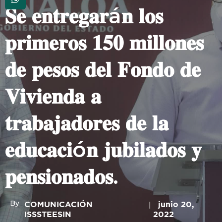
𝐒𝐞 𝐞𝐧𝐭𝐫𝐞𝐠𝐚𝐫á𝐧 𝐥𝐨𝐬
𝐩𝐫𝐢𝐦𝐞𝐫𝐨𝐬 𝟏𝟓𝟎 𝐦𝐢𝐥𝐥𝐨𝐧𝐞𝐬
𝐝𝐞 𝐩𝐞𝐬𝐨𝐬 𝐝𝐞𝐥 𝐅𝐨𝐧𝐝𝐨 𝐝𝐞
𝐕𝐢𝐯𝐢𝐞𝐧𝐝𝐚 𝐚
𝐭𝐫𝐚𝐛𝐚𝐣𝐚𝐝𝐨𝐫𝐞𝐬 𝐝𝐞 𝐥𝐚
𝐞𝐝𝐮𝐜𝐚𝐜𝐢ó𝐧 𝐣𝐮𝐛𝐢𝐥𝐚𝐝𝐨𝐬 𝐲
𝐩𝐞𝐧𝐬𝐢𝐨𝐧𝐚𝐝𝐨𝐬.
By
COMUNICACIÓN
junio 20,
ISSSTEESIN
2022